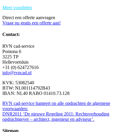
Meer voordelen
Direct een offerte aanvragen
Vraag nu gratis een offerte aan!
Contact:
RVN cad-service
Pomona 6
3225 TP
Hellevoetsluis
+31 (0) 624727616
info@rvncad.nl
KVK: 53082540
BTW: NL001114792B43
IBAN: NL40 RABO 01410.73.128
RVN cad-service hanteert op alle opdrachten de algemene
voorwaarden:
DNR2011 ‘De nieuwe Regeling 2011: Rechtsverhouding
opdrachtgever – architect, ingenieur en adviseur’.
Sitemap