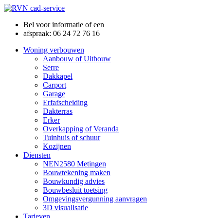
Bel voor informatie of een
afspraak: 06 24 72 76 16
Woning verbouwen
Aanbouw of Uitbouw
Serre
Dakkapel
Carport
Garage
Erfafscheiding
Dakterras
Erker
Overkapping of Veranda
Tuinhuis of schuur
Kozijnen
Diensten
NEN2580 Metingen
Bouwtekening maken
Bouwkundig advies
Bouwbesluit toetsing
Omgevingsvergunning aanvragen
3D visualisatie
Tarieven