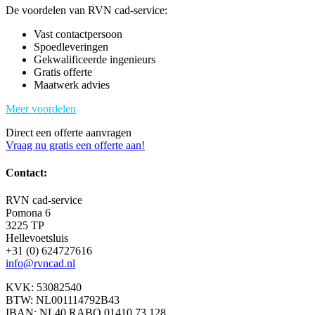
De voordelen van RVN cad-service:
Vast contactpersoon
Spoedleveringen
Gekwalificeerde ingenieurs
Gratis offerte
Maatwerk advies
Meer voordelen
Direct een offerte aanvragen
Vraag nu gratis een offerte aan!
Contact:
RVN cad-service
Pomona 6
3225 TP
Hellevoetsluis
+31 (0) 624727616
info@rvncad.nl
KVK: 53082540
BTW: NL001114792B43
IBAN: NL40 RABO 01410.73.128