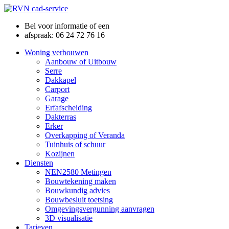
Bel voor informatie of een
afspraak: 06 24 72 76 16
Woning verbouwen
Aanbouw of Uitbouw
Serre
Dakkapel
Carport
Garage
Erfafscheiding
Dakterras
Erker
Overkapping of Veranda
Tuinhuis of schuur
Kozijnen
Diensten
NEN2580 Metingen
Bouwtekening maken
Bouwkundig advies
Bouwbesluit toetsing
Omgevingsvergunning aanvragen
3D visualisatie
Tarieven