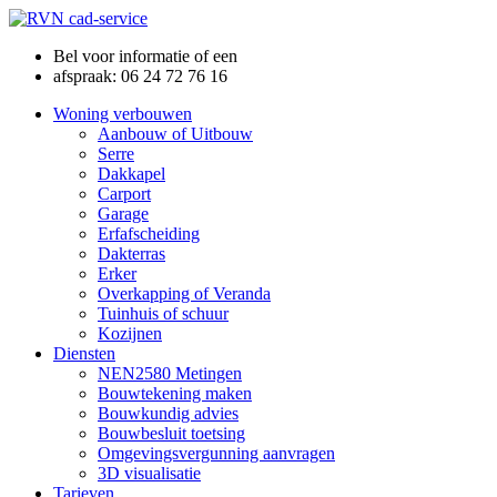
Bel voor informatie of een
afspraak: 06 24 72 76 16
Woning verbouwen
Aanbouw of Uitbouw
Serre
Dakkapel
Carport
Garage
Erfafscheiding
Dakterras
Erker
Overkapping of Veranda
Tuinhuis of schuur
Kozijnen
Diensten
NEN2580 Metingen
Bouwtekening maken
Bouwkundig advies
Bouwbesluit toetsing
Omgevingsvergunning aanvragen
3D visualisatie
Tarieven