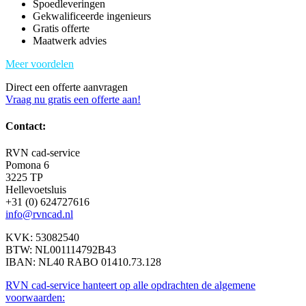
Spoedleveringen
Gekwalificeerde ingenieurs
Gratis offerte
Maatwerk advies
Meer voordelen
Direct een offerte aanvragen
Vraag nu gratis een offerte aan!
Contact:
RVN cad-service
Pomona 6
3225 TP
Hellevoetsluis
+31 (0) 624727616
info@rvncad.nl
KVK: 53082540
BTW: NL001114792B43
IBAN: NL40 RABO 01410.73.128
RVN cad-service hanteert op alle opdrachten de algemene
voorwaarden: