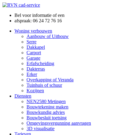
Bel voor informatie of een
afspraak: 06 24 72 76 16
Woning verbouwen
Aanbouw of Uitbouw
Serre
Dakkapel
Carport
Garage
Erfafscheiding
Dakterras
Erker
Overkapping of Veranda
Tuinhuis of schuur
Kozijnen
Diensten
NEN2580 Metingen
Bouwtekening maken
Bouwkundig advies
Bouwbesluit toetsing
Omgevingsvergunning aanvragen
3D visualisatie
Tarieven