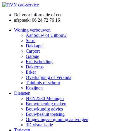
Bel voor informatie of een
afspraak: 06 24 72 76 16
Woning verbouwen
Aanbouw of Uitbouw
Serre
Dakkapel
Carport
Garage
Erfafscheiding
Dakterras
Erker
Overkapping of Veranda
Tuinhuis of schuur
Kozijnen
Diensten
NEN2580 Metingen
Bouwtekening maken
Bouwkundig advies
Bouwbesluit toetsing
Omgevingsvergunning aanvragen
3D visualisatie
Tarieven