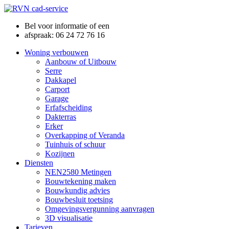
Bel voor informatie of een
afspraak: 06 24 72 76 16
Woning verbouwen
Aanbouw of Uitbouw
Serre
Dakkapel
Carport
Garage
Erfafscheiding
Dakterras
Erker
Overkapping of Veranda
Tuinhuis of schuur
Kozijnen
Diensten
NEN2580 Metingen
Bouwtekening maken
Bouwkundig advies
Bouwbesluit toetsing
Omgevingsvergunning aanvragen
3D visualisatie
Tarieven