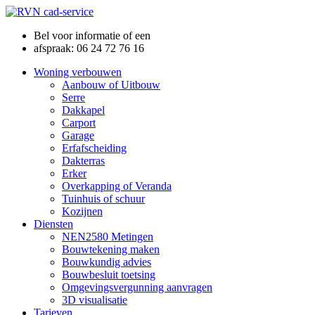
Bel voor informatie of een
afspraak: 06 24 72 76 16
Woning verbouwen
Aanbouw of Uitbouw
Serre
Dakkapel
Carport
Garage
Erfafscheiding
Dakterras
Erker
Overkapping of Veranda
Tuinhuis of schuur
Kozijnen
Diensten
NEN2580 Metingen
Bouwtekening maken
Bouwkundig advies
Bouwbesluit toetsing
Omgevingsvergunning aanvragen
3D visualisatie
Tarieven