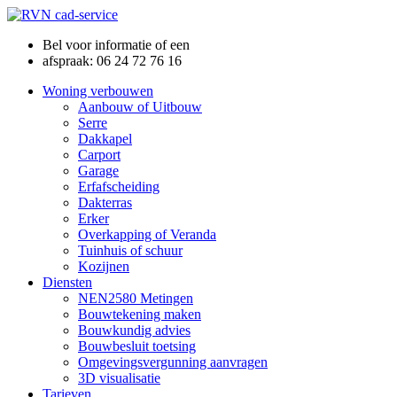
Bel voor informatie of een
afspraak: 06 24 72 76 16
Woning verbouwen
Aanbouw of Uitbouw
Serre
Dakkapel
Carport
Garage
Erfafscheiding
Dakterras
Erker
Overkapping of Veranda
Tuinhuis of schuur
Kozijnen
Diensten
NEN2580 Metingen
Bouwtekening maken
Bouwkundig advies
Bouwbesluit toetsing
Omgevingsvergunning aanvragen
3D visualisatie
Tarieven