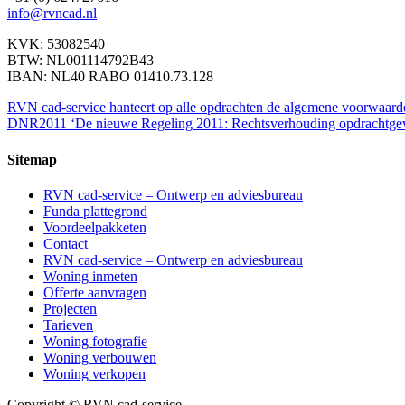
info@rvncad.nl
KVK: 53082540
BTW: NL001114792B43
IBAN: NL40 RABO 01410.73.128
RVN cad-service hanteert op alle opdrachten de algemene voorwaard
DNR2011 ‘De nieuwe Regeling 2011: Rechtsverhouding opdrachtgever 
Sitemap
RVN cad-service – Ontwerp en adviesbureau
Funda plattegrond
Voordeelpakketen
Contact
RVN cad-service – Ontwerp en adviesbureau
Woning inmeten
Offerte aanvragen
Projecten
Tarieven
Woning fotografie
Woning verbouwen
Woning verkopen
Copyright © RVN cad-service