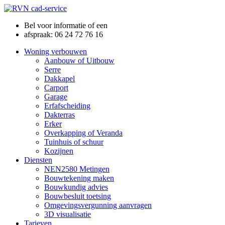
Bel voor informatie of een
afspraak: 06 24 72 76 16
Woning verbouwen
Aanbouw of Uitbouw
Serre
Dakkapel
Carport
Garage
Erfafscheiding
Dakterras
Erker
Overkapping of Veranda
Tuinhuis of schuur
Kozijnen
Diensten
NEN2580 Metingen
Bouwtekening maken
Bouwkundig advies
Bouwbesluit toetsing
Omgevingsvergunning aanvragen
3D visualisatie
Tarieven