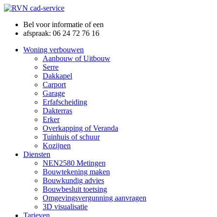
Bel voor informatie of een
afspraak: 06 24 72 76 16
Woning verbouwen
Aanbouw of Uitbouw
Serre
Dakkapel
Carport
Garage
Erfafscheiding
Dakterras
Erker
Overkapping of Veranda
Tuinhuis of schuur
Kozijnen
Diensten
NEN2580 Metingen
Bouwtekening maken
Bouwkundig advies
Bouwbesluit toetsing
Omgevingsvergunning aanvragen
3D visualisatie
Tarieven