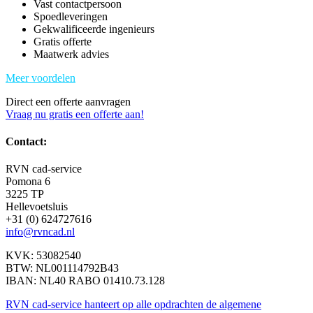
Vast contactpersoon
Spoedleveringen
Gekwalificeerde ingenieurs
Gratis offerte
Maatwerk advies
Meer voordelen
Direct een offerte aanvragen
Vraag nu gratis een offerte aan!
Contact:
RVN cad-service
Pomona 6
3225 TP
Hellevoetsluis
+31 (0) 624727616
info@rvncad.nl
KVK: 53082540
BTW: NL001114792B43
IBAN: NL40 RABO 01410.73.128
RVN cad-service hanteert op alle opdrachten de algemene