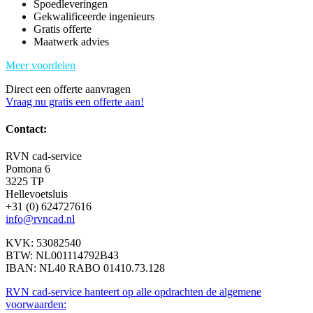
Spoedleveringen
Gekwalificeerde ingenieurs
Gratis offerte
Maatwerk advies
Meer voordelen
Direct een offerte aanvragen
Vraag nu gratis een offerte aan!
Contact:
RVN cad-service
Pomona 6
3225 TP
Hellevoetsluis
+31 (0) 624727616
info@rvncad.nl
KVK: 53082540
BTW: NL001114792B43
IBAN: NL40 RABO 01410.73.128
RVN cad-service hanteert op alle opdrachten de algemene
voorwaarden: