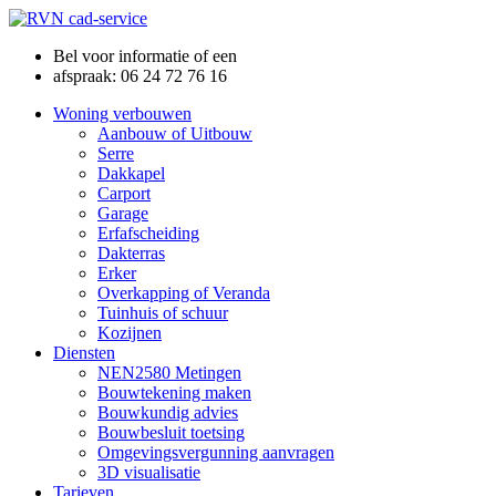
Bel voor informatie of een
afspraak: 06 24 72 76 16
Woning verbouwen
Aanbouw of Uitbouw
Serre
Dakkapel
Carport
Garage
Erfafscheiding
Dakterras
Erker
Overkapping of Veranda
Tuinhuis of schuur
Kozijnen
Diensten
NEN2580 Metingen
Bouwtekening maken
Bouwkundig advies
Bouwbesluit toetsing
Omgevingsvergunning aanvragen
3D visualisatie
Tarieven