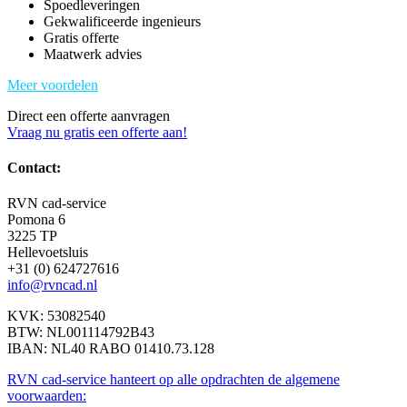
Spoedleveringen
Gekwalificeerde ingenieurs
Gratis offerte
Maatwerk advies
Meer voordelen
Direct een offerte aanvragen
Vraag nu gratis een offerte aan!
Contact:
RVN cad-service
Pomona 6
3225 TP
Hellevoetsluis
+31 (0) 624727616
info@rvncad.nl
KVK: 53082540
BTW: NL001114792B43
IBAN: NL40 RABO 01410.73.128
RVN cad-service hanteert op alle opdrachten de algemene
voorwaarden: