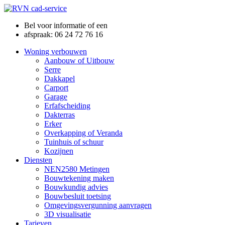
Bel voor informatie of een
afspraak: 06 24 72 76 16
Woning verbouwen
Aanbouw of Uitbouw
Serre
Dakkapel
Carport
Garage
Erfafscheiding
Dakterras
Erker
Overkapping of Veranda
Tuinhuis of schuur
Kozijnen
Diensten
NEN2580 Metingen
Bouwtekening maken
Bouwkundig advies
Bouwbesluit toetsing
Omgevingsvergunning aanvragen
3D visualisatie
Tarieven