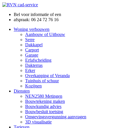
Bel voor informatie of een
afspraak: 06 24 72 76 16
Woning verbouwen
Aanbouw of Uitbouw
Serre
Dakkapel
Carport
Garage
Erfafscheiding
Dakterras
Erker
Overkapping of Veranda
Tuinhuis of schuur
Kozijnen
Diensten
NEN2580 Metingen
Bouwtekening maken
Bouwkundig advies
Bouwbesluit toetsing
Omgevingsvergunning aanvragen
3D visualisatie
Tarieven