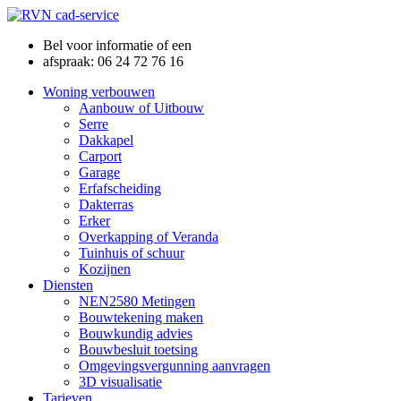
Bel voor informatie of een
afspraak: 06 24 72 76 16
Woning verbouwen
Aanbouw of Uitbouw
Serre
Dakkapel
Carport
Garage
Erfafscheiding
Dakterras
Erker
Overkapping of Veranda
Tuinhuis of schuur
Kozijnen
Diensten
NEN2580 Metingen
Bouwtekening maken
Bouwkundig advies
Bouwbesluit toetsing
Omgevingsvergunning aanvragen
3D visualisatie
Tarieven