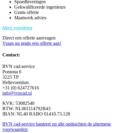
Spoedleveringen
Gekwalificeerde ingenieurs
Gratis offerte
Maatwerk advies
Meer voordelen
Direct een offerte aanvragen
Vraag nu gratis een offerte aan!
Contact:
RVN cad-service
Pomona 6
3225 TP
Hellevoetsluis
+31 (0) 624727616
info@rvncad.nl
KVK: 53082540
BTW: NL001114792B43
IBAN: NL40 RABO 01410.73.128
RVN cad-service hanteert op alle opdrachten de algemene
voorwaarden: