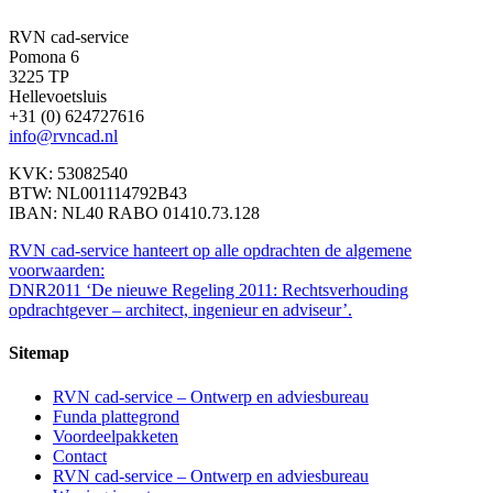
RVN cad-service
Pomona 6
3225 TP
Hellevoetsluis
+31 (0) 624727616
info@rvncad.nl
KVK: 53082540
BTW: NL001114792B43
IBAN: NL40 RABO 01410.73.128
RVN cad-service hanteert op alle opdrachten de algemene
voorwaarden:
DNR2011 ‘De nieuwe Regeling 2011: Rechtsverhouding
opdrachtgever – architect, ingenieur en adviseur’.
Sitemap
RVN cad-service – Ontwerp en adviesbureau
Funda plattegrond
Voordeelpakketen
Contact
RVN cad-service – Ontwerp en adviesbureau