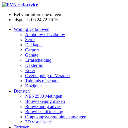
Bel voor informatie of een
afspraak: 06 24 72 76 16
Woning verbouwen
Aanbouw of Uitbouw
Serre
Dakkapel
Carport
Garage
Erfafscheiding
Dakterras
Erker
Overkapping of Veranda
Tuinhuis of schuur
Kozijnen
Diensten
NEN2580 Metingen
Bouwtekening maken
Bouwkundig advies
Bouwbesluit toetsing
Omgevingsvergunning aanvragen
3D visualisatie
Tarieven