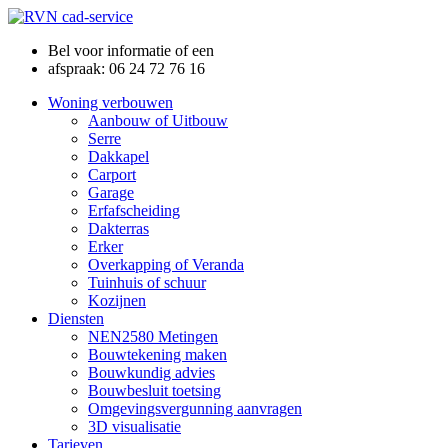
Bel voor informatie of een
afspraak: 06 24 72 76 16
Woning verbouwen
Aanbouw of Uitbouw
Serre
Dakkapel
Carport
Garage
Erfafscheiding
Dakterras
Erker
Overkapping of Veranda
Tuinhuis of schuur
Kozijnen
Diensten
NEN2580 Metingen
Bouwtekening maken
Bouwkundig advies
Bouwbesluit toetsing
Omgevingsvergunning aanvragen
3D visualisatie
Tarieven