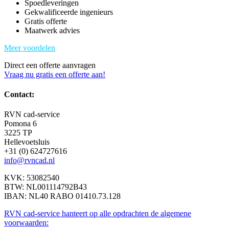
Spoedleveringen
Gekwalificeerde ingenieurs
Gratis offerte
Maatwerk advies
Meer voordelen
Direct een offerte aanvragen
Vraag nu gratis een offerte aan!
Contact:
RVN cad-service
Pomona 6
3225 TP
Hellevoetsluis
+31 (0) 624727616
info@rvncad.nl
KVK: 53082540
BTW: NL001114792B43
IBAN: NL40 RABO 01410.73.128
RVN cad-service hanteert op alle opdrachten de algemene
voorwaarden: