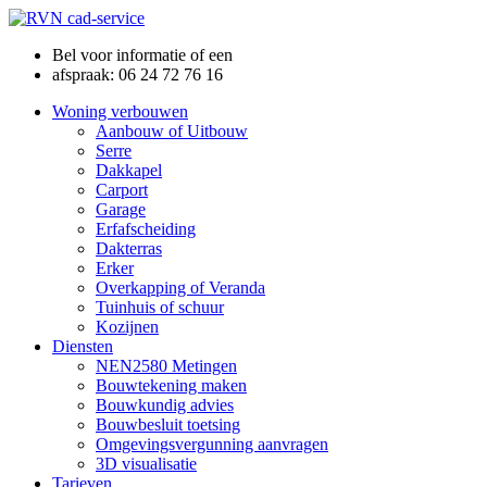
Bel voor informatie of een
afspraak: 06 24 72 76 16
Woning verbouwen
Aanbouw of Uitbouw
Serre
Dakkapel
Carport
Garage
Erfafscheiding
Dakterras
Erker
Overkapping of Veranda
Tuinhuis of schuur
Kozijnen
Diensten
NEN2580 Metingen
Bouwtekening maken
Bouwkundig advies
Bouwbesluit toetsing
Omgevingsvergunning aanvragen
3D visualisatie
Tarieven