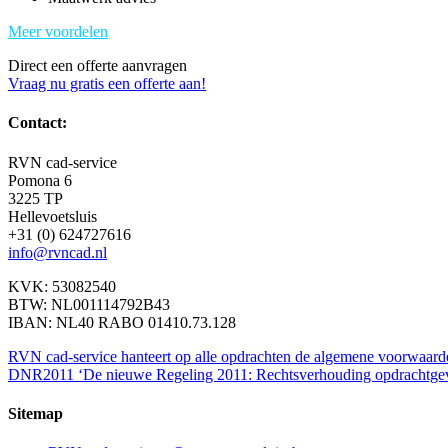
Meer voordelen
Direct een offerte aanvragen
Vraag nu gratis een offerte aan!
Contact:
RVN cad-service
Pomona 6
3225 TP
Hellevoetsluis
+31 (0) 624727616
info@rvncad.nl
KVK: 53082540
BTW: NL001114792B43
IBAN: NL40 RABO 01410.73.128
RVN cad-service hanteert op alle opdrachten de algemene voorwaard
DNR2011 ‘De nieuwe Regeling 2011: Rechtsverhouding opdrachtgever 
Sitemap