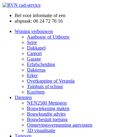
Bel voor informatie of een
afspraak: 06 24 72 76 16
Woning verbouwen
Aanbouw of Uitbouw
Serre
Dakkapel
Carport
Garage
Erfafscheiding
Dakterras
Erker
Overkapping of Veranda
Tuinhuis of schuur
Kozijnen
Diensten
NEN2580 Metingen
Bouwtekening maken
Bouwkundig advies
Bouwbesluit toetsing
Omgevingsvergunning aanvragen
3D visualisatie
Tarieven