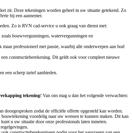
kket zit. Deze tekeningen worden geheel in uw situatie getekend. Zo
erte bij een aannemer.
ieden. Zo is RVN cad-service u ook graag van dienst met:
n, zoals bouwvergunningen, watervergunningen en
jk maar professioneel met passie, waarbij alle onderwerpen aan bod
een constructieberekening. Dit geldt ook voor compleet nieuwe
n een scherp tarief aanbieden.
verkapping tekening
! Van ons mag u dan het volgende verwachten:
an doorgesproken zodat de officiële offerte opgesteld kan worden.
m de bouwtekening voordelig naar uw wensen te kunnen maken. Dit kan
 kunt u uw situatie door onze professionals laten inmeten.
 regelgevingen.
er ook constructieberekeningen nodig voor het aanvragen van een