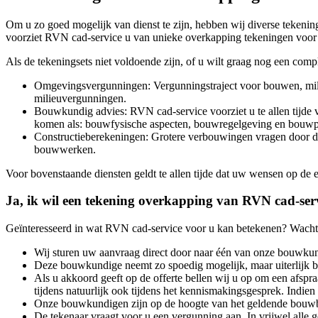
Om u zo goed mogelijk van dienst te zijn, hebben wij diverse tekening
voorziet RVN cad-service u van unieke overkapping tekeningen voor h
Als de tekeningsets niet voldoende zijn, of u wilt graag nog een comp
Omgevingsvergunningen: Vergunningstraject voor bouwen, mili
milieuvergunningen.
Bouwkundig advies: RVN cad-service voorziet u te allen tijde v
komen als: bouwfysische aspecten, bouwregelgeving en bouwp
Constructieberekeningen: Grotere verbouwingen vragen door de
bouwwerken.
Voor bovenstaande diensten geldt te allen tijde dat uw wensen op de
Ja, ik wil een tekening overkapping van RVN cad-ser
Geïnteresseerd in wat RVN cad-service voor u kan betekenen? Wacht d
Wij sturen uw aanvraag direct door naar één van onze bouwku
Deze bouwkundige neemt zo spoedig mogelijk, maar uiterlijk bin
Als u akkoord geeft op de offerte bellen wij u op om een afsp
tijdens natuurlijk ook tijdens het kennismakingsgesprek. Indien
Onze bouwkundigen zijn op de hoogte van het geldende bouwbe
De tekenaar vraagt voor u een vergunning aan. In vrijwel alle 