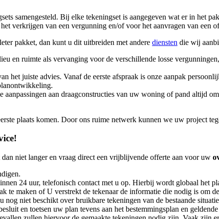
sets samengesteld. Bij elke tekeningset is aangegeven wat er in het pa
et verkrijgen van een vergunning en/of voor het aanvragen van een off
leter pakket, dan kunt u dit uitbreiden met andere
diensten
die wij aanb
eu en ruimte als vervanging voor de verschillende losse vergunninge
an het juiste advies. Vanaf de eerste afspraak is onze aanpak persoonli
lanontwikkeling.
 aanpassingen aan draagconstructies van uw woning of pand altijd om 
 eerste plaats komen. Door ons ruime netwerk kunnen we uw project tege
vice!
an niet langer en vraag direct een vrijblijvende offerte aan voor uw
o
ndigen.
nen 24 uur, telefonisch contact met u op. Hierbij wordt globaal het pl
raak te maken of U verstrekt de tekenaar de informatie die nodig is o
 u nog niet beschikt over bruikbare tekeningen van de bestaande situatie
sluit en toetsen uw plan tevens aan het bestemmingsplan en geldende
gevallen zullen hiervoor de gemaakte tekeningen nodig zijn. Vaak zijn 