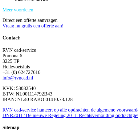
Meer voordelen
Direct een offerte aanvragen
Vraag nu gratis een offerte aan!
Contact:
RVN cad-service
Pomona 6
3225 TP
Hellevoetsluis
+31 (0) 624727616
info@rvncad.nl
KVK: 53082540
BTW: NL001114792B43
IBAN: NL40 RABO 01410.73.128
RVN cad-service hanteert op alle opdrachten de algemene voorwaard
DNR2011 ‘De nieuwe Regeling 2011: Rechtsverhouding opdrachtgever 
Sitemap