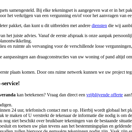
sets samengesteld. Bij elke tekeningset is aangegeven wat er in het pa
r het verkrijgen van een vergunning en/of voor het aanvragen van een
leter pakket, dan kunt u dit uitbreiden met andere
diensten
die wij aanb
an het juiste advies. Vanaf de eerste afspraak is onze aanpak persoonli
lanontwikkeling.
eu en ruimte als vervanging voor de verschillende losse vergunninge
 aanpassingen aan draagconstructies van uw woning of pand altijd om 
 eerste plaats komen. Door ons ruime netwerk kunnen we uw project tege
service!
veranda
kan betekenen? Vraag dan direct een
vrijblijvende offerte
aan!
ndigen.
nen 24 uur, telefonisch contact met u op. Hierbij wordt globaal het pl
raak te maken of U verstrekt de tekenaar de informatie die nodig is o
 u nog niet beschikt over bruikbare tekeningen van de bestaande situatie
sluit en toetsen uw plan tevens aan het bestemmingsplan en geldende
gevallen zullen hiervoor de gemaakte tekeningen nodig zijn. Vaak zijn 