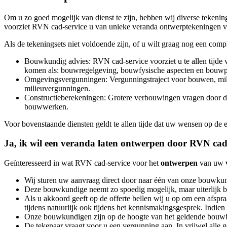
Om u zo goed mogelijk van dienst te zijn, hebben wij diverse tekening
voorziet RVN cad-service u van unieke veranda ontwerptekeningen voo
Als de tekeningsets niet voldoende zijn, of u wilt graag nog een comp
Bouwkundig advies: RVN cad-service voorziet u te allen tijde v
komen als: bouwregelgeving, bouwfysische aspecten en bouwp
Omgevingsvergunningen: Vergunningstraject voor bouwen, mili
milieuvergunningen.
Constructieberekeningen: Grotere verbouwingen vragen door de
bouwwerken.
Voor bovenstaande diensten geldt te allen tijde dat uw wensen op de
Ja, ik wil een veranda laten ontwerpen door RVN cad-
Geïnteresseerd in wat RVN cad-service voor het
ontwerpen
van uw
Wij sturen uw aanvraag direct door naar één van onze bouwku
Deze bouwkundige neemt zo spoedig mogelijk, maar uiterlijk bin
Als u akkoord geeft op de offerte bellen wij u op om een afsp
tijdens natuurlijk ook tijdens het kennismakingsgesprek. Indien
Onze bouwkundigen zijn op de hoogte van het geldende bouwbe
De tekenaar vraagt voor u een vergunning aan. In vrijwel alle 