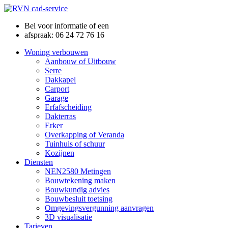
Bel voor informatie of een
afspraak: 06 24 72 76 16
Woning verbouwen
Aanbouw of Uitbouw
Serre
Dakkapel
Carport
Garage
Erfafscheiding
Dakterras
Erker
Overkapping of Veranda
Tuinhuis of schuur
Kozijnen
Diensten
NEN2580 Metingen
Bouwtekening maken
Bouwkundig advies
Bouwbesluit toetsing
Omgevingsvergunning aanvragen
3D visualisatie
Tarieven