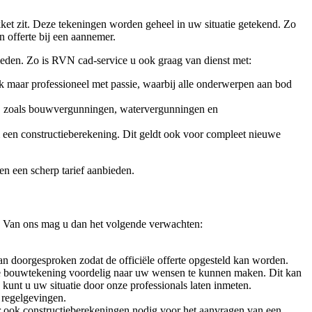
kket zit. Deze tekeningen worden geheel in uw situatie getekend. Zo
 offerte bij een aannemer.
ieden. Zo is RVN cad-service u ook graag van dienst met:
jk maar professioneel met passie, waarbij alle onderwerpen aan bod
n, zoals bouwvergunningen, watervergunningen en
een constructieberekening. Dit geldt ook voor compleet nieuwe
n een scherp tarief aanbieden.
 Van ons mag u dan het volgende verwachten:
an doorgesproken zodat de officiële offerte opgesteld kan worden.
m de bouwtekening voordelig naar uw wensen te kunnen maken. Dit kan
 kunt u uw situatie door onze professionals laten inmeten.
 regelgevingen.
er ook constructieberekeningen nodig voor het aanvragen van een