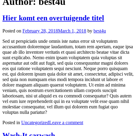
Author:
best4u
Hier komt een overtuigende titel
Posted on
February 28, 2018
March 1, 2018
by
best4u
Sed ut perspiciatis unde omnis iste natus error sit voluptatem
accusantium doloremque laudantium, totam rem aperiam, eaque ipsa
quae ab illo inventore veritatis et quasi architecto beatae vitae dicta
sunt explicabo. Nemo enim ipsam voluptatem quia voluptas sit
aspernatur aut odit aut fugit, sed quia consequuntur magni dolores
eos qui ratione voluptatem sequi nesciunt. Neque porro quisquam
est, qui dolorem ipsum quia dolor sit amet, consectetur, adipisci velit,
sed quia non numquam eius modi tempora incidunt ut labore et
dolore magnam aliquam quaerat voluptatem. Ut enim ad minima
veniam, quis nostrum exercitationem ullam corporis suscipit
laboriosam, nisi ut aliquid ex ea commodi consequatur? Quis autem
vel eum iure reprehenderit qui in ea voluptate velit esse quam nihil
molestiae consequatur, vel illum qui dolorem eum fugiat quo
voluptas nulla pariatur?
Posted in
Uncategorized
Leave a comment
Wash-It carwash