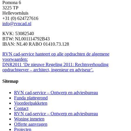
Pomona 6
3225 TP
Hellevoetsluis
+31 (0) 624727616
info@rvncad.nl
KVK: 53082540
BTW: NL001114792B43
IBAN: NL40 RABO 01410.73.128
RVN cad-service hanteert op alle opdrachten de algemene
voorwaarden:
DNR2011 ‘De nieuwe Regeling 2011: Rechtsverhouding
opdrachtgever – architect, ingenieur en adviseur’.
Sitemap
RVN cad-service – Ontwerp en adviesbureau
Funda plattegrond
Voordeelpakketen
Contact
RVN cad-service – Ontwerp en adviesbureau
Woning inmeten
Offerte aanvragen
Projecten