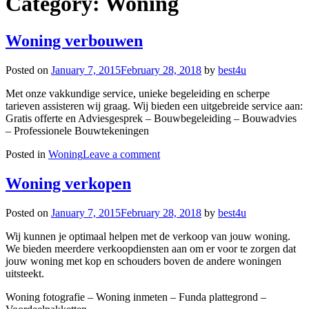
Category:
Woning
Woning verbouwen
Posted on
January 7, 2015
February 28, 2018
by
best4u
Met onze vakkundige service, unieke begeleiding en scherpe
tarieven assisteren wij graag. Wij bieden een uitgebreide service aan:
Gratis offerte en Adviesgesprek – Bouwbegeleiding – Bouwadvies
– Professionele Bouwtekeningen
Posted in
Woning
Leave a comment
Woning verkopen
Posted on
January 7, 2015
February 28, 2018
by
best4u
Wij kunnen je optimaal helpen met de verkoop van jouw woning.
We bieden meerdere verkoopdiensten aan om er voor te zorgen dat
jouw woning met kop en schouders boven de andere woningen
uitsteekt.
Woning fotografie – Woning inmeten – Funda plattegrond –