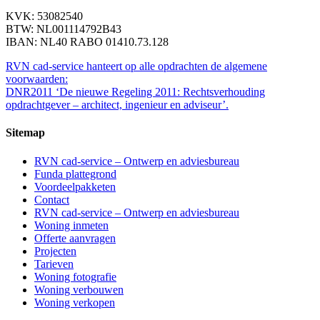
KVK: 53082540
BTW: NL001114792B43
IBAN: NL40 RABO 01410.73.128
RVN cad-service hanteert op alle opdrachten de algemene
voorwaarden:
DNR2011 ‘De nieuwe Regeling 2011: Rechtsverhouding
opdrachtgever – architect, ingenieur en adviseur’.
Sitemap
RVN cad-service – Ontwerp en adviesbureau
Funda plattegrond
Voordeelpakketen
Contact
RVN cad-service – Ontwerp en adviesbureau
Woning inmeten
Offerte aanvragen
Projecten
Tarieven
Woning fotografie
Woning verbouwen
Woning verkopen